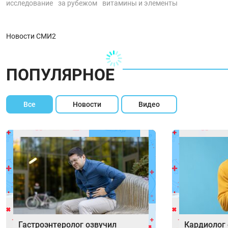
исследование
за рубежом
витамины и элементы
Новости СМИ2
ПОПУЛЯРНОЕ
Все
Новости
Видео
Гастроэнтеролог озвучил
Кардиолог 