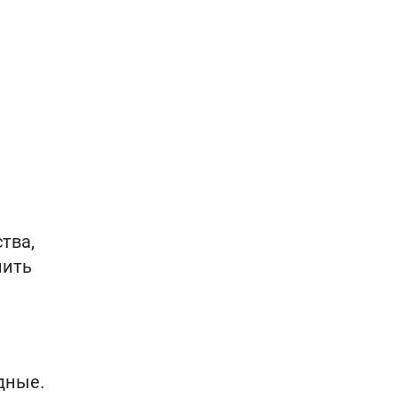
тва,
лить
дные.