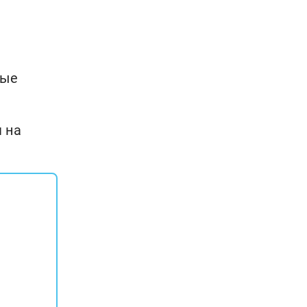
ные
 на