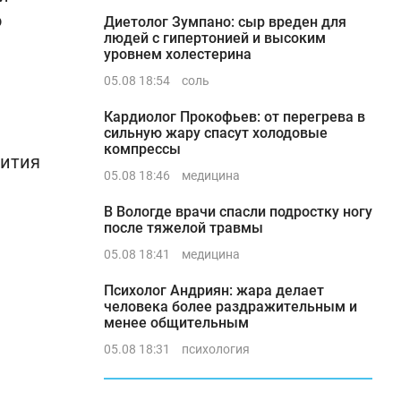
о
Диетолог Зумпано: сыр вреден для
людей с гипертонией и высоким
уровнем холестерина
05.08 18:54
соль
Кардиолог Прокофьев: от перегрева в
сильную жару спасут холодовые
компрессы
вития
05.08 18:46
медицина
В Вологде врачи спасли подростку ногу
после тяжелой травмы
05.08 18:41
медицина
Психолог Андриян: жара делает
человека более раздражительным и
менее общительным
05.08 18:31
психология