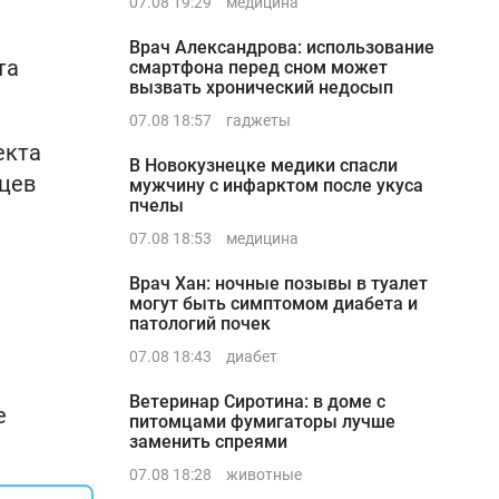
07.08 19:29
медицина
Врач Александрова: использование
та
смартфона перед сном может
вызвать хронический недосып
07.08 18:57
гаджеты
екта
В Новокузнецке медики спасли
цев
мужчину с инфарктом после укуса
пчелы
07.08 18:53
медицина
Врач Хан: ночные позывы в туалет
могут быть симптомом диабета и
патологий почек
07.08 18:43
диабет
Ветеринар Сиротина: в доме с
е
питомцами фумигаторы лучше
заменить спреями
07.08 18:28
животные