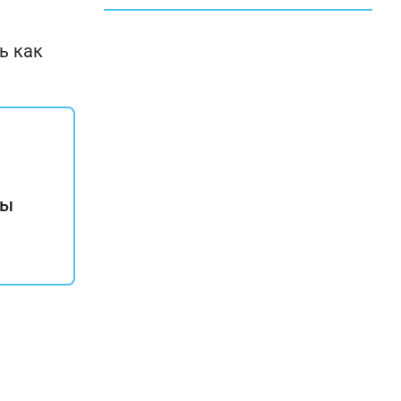
ь как
ты