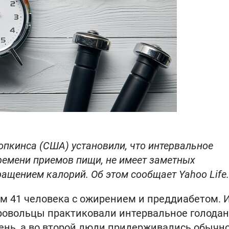
опкинса (США) установили, что интервальное
ремени приемов пищи, не имеет заметных
ащением калорий. Об этом сообщает Yahoo Life.
м 41 человека с ожирением и преддиабетом. 
бровольцы практиковали интервальное голодан
день, а во второй люди придерживались обычн