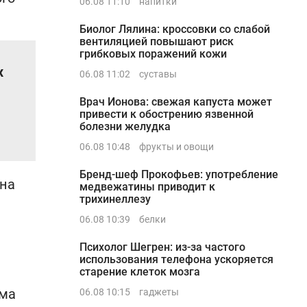
06.08 11:10
напитки
Биолог Лялина: кроссовки со слабой
вентиляцией повышают риск
грибковых поражений кожи
х
06.08 11:02
суставы
Врач Ионова: свежая капуста может
привести к обострению язвенной
болезни желудка
06.08 10:48
фрукты и овощи
Бренд-шеф Прокофьев: употребление
 на
медвежатины приводит к
трихинеллезу
06.08 10:39
белки
Психолог Шегрен: из-за частого
использования телефона ускоряется
старение клеток мозга
има
06.08 10:15
гаджеты