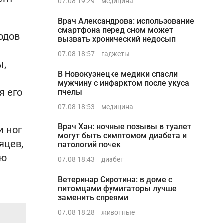
07.08 19:29
медицина
Врач Александрова: использование
смартфона перед сном может
одов
вызвать хронический недосып
07.08 18:57
гаджеты
ы,
В Новокузнецке медики спасли
мужчину с инфарктом после укуса
я его
пчелы
07.08 18:53
медицина
Врач Хан: ночные позывы в туалет
и ног
могут быть симптомом диабета и
яцев,
патологий почек
ую
07.08 18:43
диабет
Ветеринар Сиротина: в доме с
питомцами фумигаторы лучше
заменить спреями
07.08 18:28
животные