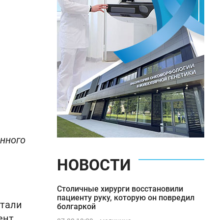
нного
НОВОСТИ
Столичные хирурги восстановили
пациенту руку, которую он повредил
ытали
болгаркой
ент