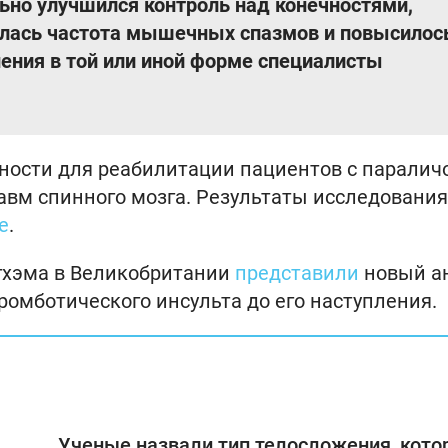
ьно улучшился контроль над конечностями,
илась частота мышечных спазмов и повысилос
ения в той или иной форме специалисты
ности для реабилитации пациентов с паралич
авм спинного мозга. Результаты исследования
e
.
игхэма в Великобритании
представили
новый а
ромботического инсульта до его наступления.
Ученые назвали тип телосложения, кот