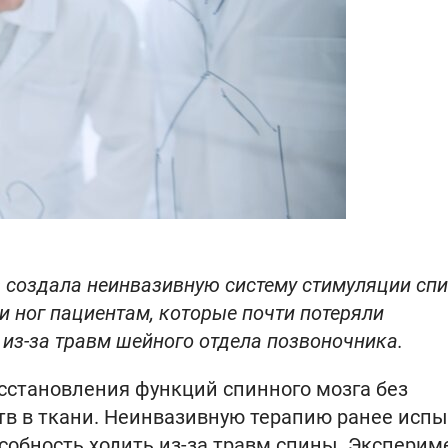
 создала неинвазивную систему стимуляции спи
и ног пациентам, которые почти потеряли
из-за травм шейного отдела позвоночника.
сстановления функций спинного мозга без
ств в ткани. Неинвазивную терапию ранее исп
собность ходить из-за травм спины. Эксперим