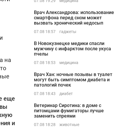
07.08 19:29
медицина
Врач Александрова: использование
смартфона перед сном может
вызвать хронический недосып
07.08 18:57
гаджеты
и
В Новокузнецке медики спасли
мужчину с инфарктом после укуса
пчелы
а на
07.08 18:53
медицина
то
Врач Хан: ночные позывы в туалет
ьные
могут быть симптомом диабета и
патологий почек
07.08 18:43
диабет
е еще
Ветеринар Сиротина: в доме с
ивы
питомцами фумигаторы лучше
ажную
заменить спреями
ния и
07.08 18:28
животные