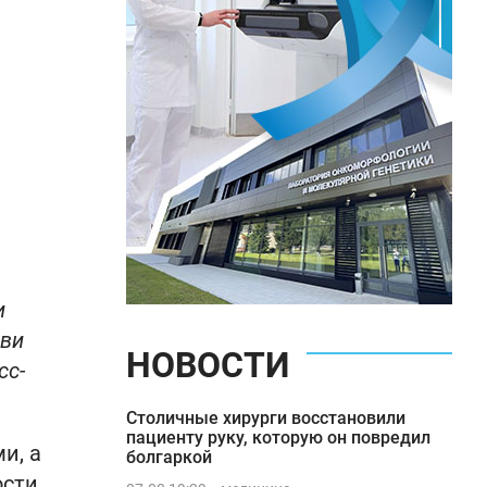
и
ови
НОВОСТИ
сс-
Столичные хирурги восстановили
пациенту руку, которую он повредил
и, а
болгаркой
ости