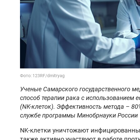
Фото: 123RF/dmitryag
Ученые Самарского государственного ме
способ терапии рака с использованием е
(NK-клеток). Эффективность метода – 80
службе программы Минобрнауки России "
NK-клетки уничтожают инфицированные
также активно участвуют в работе про