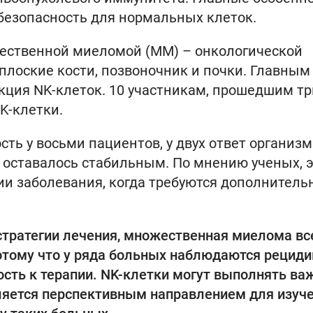
 безопасность для нормальных клеток.
ественной миеломой (ММ) – онкологической
 плоские кости, позвоночник и почки. Главным
кция NK-клеток. 10 участникам, прошедшим тр
K-клетки.
ь у восьми пациентов, у двух ответ организм
 оставалось стабильным. По мнению ученых, э
ии заболевания, когда требуются дополнител
тратегии лечения, множественная миелома вс
потому что у ряда больных наблюдаются рецид
ость к терапии. NK-клетки могут выполнять в
вляется перспективным направлением для изуче