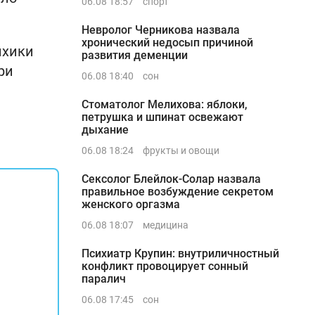
06.08 18:57
спорт
Невролог Черникова назвала
хронический недосып причиной
ихики
развития деменции
ри
06.08 18:40
сон
Стоматолог Мелихова: яблоки,
петрушка и шпинат освежают
дыхание
06.08 18:24
фрукты и овощи
Сексолог Блейлок-Солар назвала
правильное возбуждение секретом
женского оргазма
06.08 18:07
медицина
Психиатр Крупин: внутриличностный
конфликт провоцирует сонный
паралич
06.08 17:45
сон