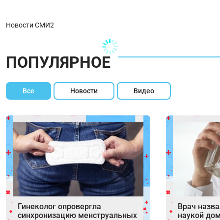
Новости СМИ2
ПОПУЛЯРНОЕ
Все
Новости
Видео
Гинеколог опровергла
Врач назв
синхронизацию менструальных
наукой до