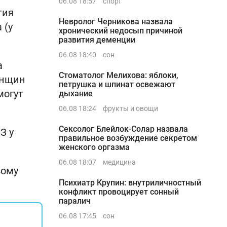
06.08 18:57
спорт
тия
Невролог Черникова назвала
 (у
хронический недосып причиной
развития деменции
06.08 18:40
сон
а
Стоматолог Мелихова: яблоки,
енщин
петрушка и шпинат освежают
могут
дыхание
06.08 18:24
фрукты и овощи
Сексолог Блейлок-Солар назвала
З у
правильное возбуждение секретом
женского оргазма
06.08 18:07
медицина
вому
Психиатр Крупин: внутриличностный
конфликт провоцирует сонный
паралич
06.08 17:45
сон