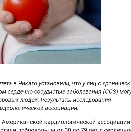
ета в Чикаго установили, что у лиц с хроничес
ом сердечно-сосудистые заболевания (ССЗ) мог
доровых людей. Результаты исследования
рдиологической ассоциации.
 Американской кардиологической ассоциации
тали добровольцы от 30 до 79 лет с сердечно