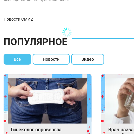
Новости СМИ2
ПОПУЛЯРНОЕ
Все
Новости
Видео
Гинеколог опровергла
Врач назв