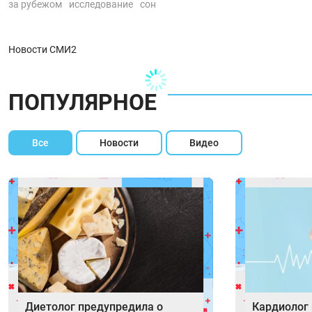
за рубежом
исследование
сон
Новости СМИ2
ПОПУЛЯРНОЕ
Все
Новости
Видео
Диетолог предупредила о
Кардиолог 