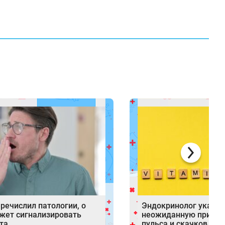
речислил патологии, о
Эндокринолог указал
жет сигнализировать
неожиданную причин
та
пульса и скачков да