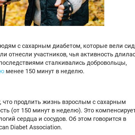
людям с сахарным диабетом, которые вели си
ели отнесли участников, чья активность длила
 последствиями сталкивались добровольцы,
ью
менее 150 минут в неделю.
, что продлить жизнь взрослым с сахарным
ть (от 150 минут в неделю). Это компенсируе
гий сердца и сосудов. Об этом говорится в
n Diabet Association.