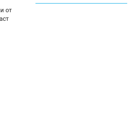
и от
аст