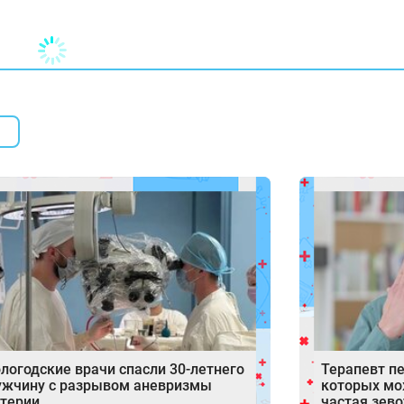
логодские врачи спасли 30-летнего
Терапевт пе
ужчину с разрывом аневризмы
которых мо
терии
частая зево