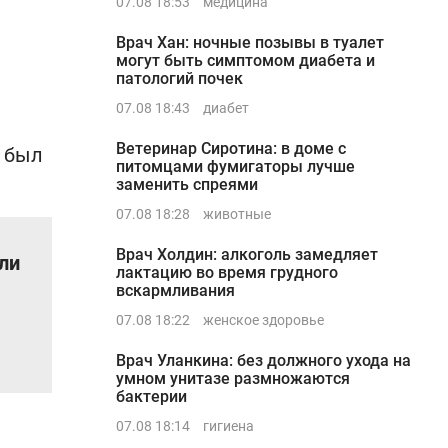
07.08 18:53
медицина
Врач Хан: ночные позывы в туалет
могут быть симптомом диабета и
патологий почек
07.08 18:43
диабет
Ветеринар Сиротина: в доме с
в был
питомцами фумигаторы лучше
заменить спреями
07.08 18:28
животные
Врач Холдин: алкоголь замедляет
ли
лактацию во время грудного
вскармливания
07.08 18:22
женское здоровье
Врач Уланкина: без должного ухода на
умном унитазе размножаются
бактерии
07.08 18:14
гигиена