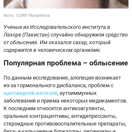
Фото: 123RF/tkasperova
Ученые из Исследовательского института в
Лахоре (Пакистан) случайно обнаружили средство
от облысения. Им оказался сахар, который
содержится в человеческом организме.
Популярная проблема – облысение
По данным исследования, алопеция возникает
из-за гормонального дисбаланса, проблем с
щитовидной железой
, аутоиммунных
заболеваний и приема некоторых медикаментов.
К последним относятся антикоагулянты,
оральные контрацептивы, антидепрессанты,
стероидные противовоспалительные препараты,
бета- и кальциевые блокаторы, ретиноиды и