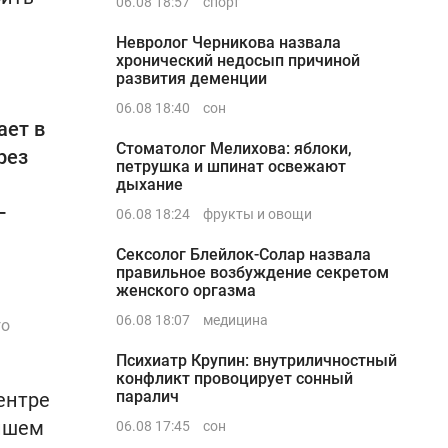
06.08 18:57
спорт
Невролог Черникова назвала
хронический недосып причиной
развития деменции
06.08 18:40
сон
ает в
Стоматолог Мелихова: яблоки,
рез
петрушка и шпинат освежают
дыхание
–
06.08 18:24
фрукты и овощи
Сексолог Блейлок-Солар назвала
правильное возбуждение секретом
женского оргазма
06.08 18:07
медицина
го
Психиатр Крупин: внутриличностный
конфликт провоцирует сонный
паралич
ентре
ейшем
06.08 17:45
сон