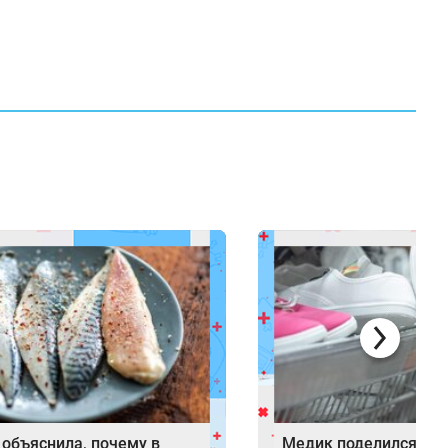
 объяснила, почему в
Медик поделился ре