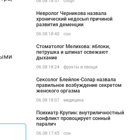
06.08 18:57
спорт
Невролог Черникова назвала
хронический недосып причиной
развития деменции
06.08 18:40
сон
Стоматолог Мелихова: яблоки,
петрушка и шпинат освежают
ными
дыхание
06.08 18:24
фрукты и овощи
Сексолог Блейлок-Солар назвала
правильное возбуждение секретом
женского оргазма
06.08 18:07
медицина
Психиатр Крупин: внутриличностный
конфликт провоцирует сонный
паралич
06.08 17:45
сон