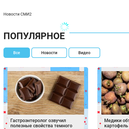
Новости СМИ2
ПОПУЛЯРНОЕ
Все
Новости
Видео
Гастроэнтеролог озвучил
Медики об
полезные свойства темного
картофель 