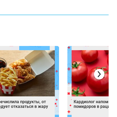
речислила продукты, от
Кардиолог напомнил 
дует отказаться в жару
помидоров в рационе