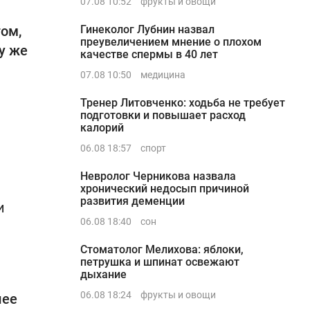
07.08 10:52
фрукты и овощи
том,
Гинеколог Лубнин назвал
преувеличением мнение о плохом
у же
качестве спермы в 40 лет
07.08 10:50
медицина
Тренер Литовченко: ходьба не требует
подготовки и повышает расход
калорий
06.08 18:57
спорт
Невролог Черникова назвала
хронический недосып причиной
развития деменции
и
06.08 18:40
сон
Стоматолог Мелихова: яблоки,
петрушка и шпинат освежают
дыхание
06.08 18:24
фрукты и овощи
лее