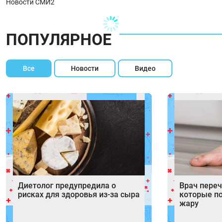
Новости СМИ2
ПОПУЛЯРНОЕ
Все
Новости
Видео
Диетолог предупредила о
Врач переч
рисках для здоровья из-за сыра
которые п
жару