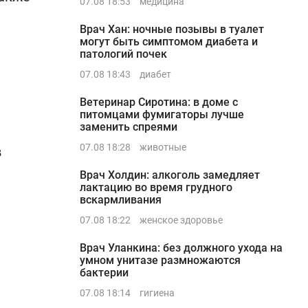
07.08 18:53
медицина
Врач Хан: ночные позывы в туалет
могут быть симптомом диабета и
патологий почек
07.08 18:43
диабет
Ветеринар Сиротина: в доме с
питомцами фумигаторы лучше
заменить спреями
07.08 18:28
животные
в
Врач Холдин: алкоголь замедляет
лактацию во время грудного
вскармливания
07.08 18:22
женское здоровье
Врач Уланкина: без должного ухода на
умном унитазе размножаются
бактерии
ь
07.08 18:14
гигиена