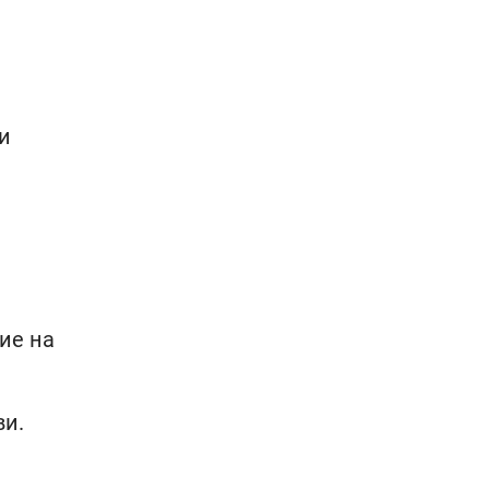
и
ие на
ви.