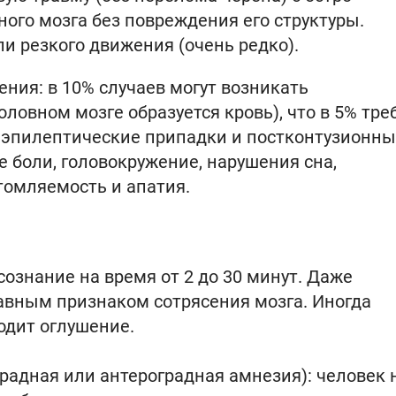
го мозга без повреждения его структуры.
ли резкого движения (очень редко).
ения: в 10% случаев могут возникать
ловном мозге образуется кровь), что в 5% тре
ь эпилептические припадки и постконтузионн
 боли, головокружение, нарушения сна,
томляемость и апатия.
сознание на время от 2 до 30 минут. Даже
авным признаком сотрясения мозга. Иногда
ходит оглушение.
адная или антероградная амнезия): человек 