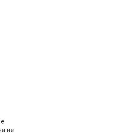
ые
на не