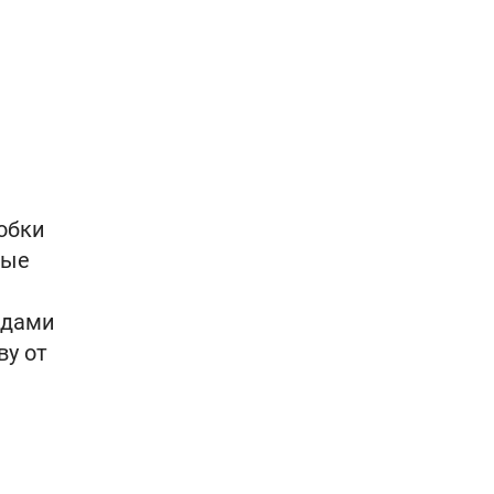
обки
ные
идами
ву от