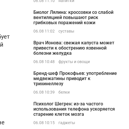
06.08 11:10
напитки
Биолог Лялина: кроссовки со слабой
вентиляцией повышают риск
грибковых поражений кожи
06.08 11:02
суставы
бует
Врач Ионова: свежая капуста может
ый
привести к обострению язвенной
болезни желудка
06.08 10:48
фрукты и овощи
Бренд-шеф Прокофьев: употребление
медвежатины приводит к
трихинеллезу
06.08 10:39
белки
Психолог Шегрен: из-за частого
использования телефона ускоряется
старение клеток мозга
не
06.08 10:15
гаджеты