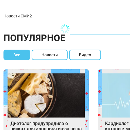
Новости СМИ2
ПОПУЛЯРНОЕ
Все
Новости
Видео
Диетолог предупредила о
Кардиолог 
рисках для здоровья из-за сыра
которые м