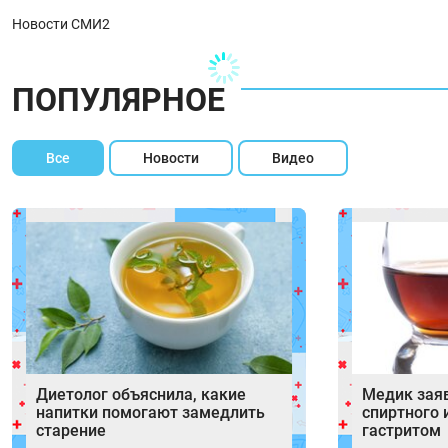
Новости СМИ2
ПОПУЛЯРНОЕ
Все
Новости
Видео
Диетолог объяснила, какие
Медик заяв
напитки помогают замедлить
спиртного 
старение
гастритом