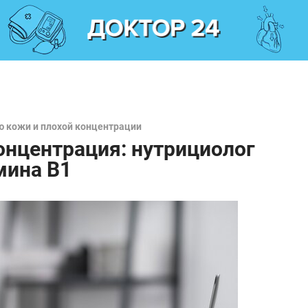
ю кожи и плохой концентрации
онцентрация: нутрициолог
мина B1