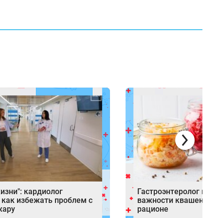
изни": кардиолог
Гастроэнтеролог нап
 как избежать проблем с
важности квашеных п
жару
рационе