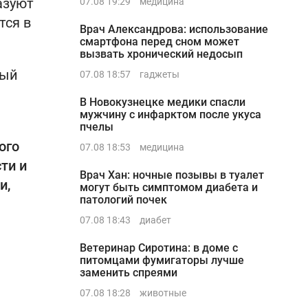
азуют
07.08 19:29
медицина
тся в
Врач Александрова: использование
смартфона перед сном может
вызвать хронический недосып
ный
07.08 18:57
гаджеты
В Новокузнецке медики спасли
мужчину с инфарктом после укуса
пчелы
ого
07.08 18:53
медицина
ти и
Врач Хан: ночные позывы в туалет
и,
могут быть симптомом диабета и
патологий почек
07.08 18:43
диабет
Ветеринар Сиротина: в доме с
питомцами фумигаторы лучше
заменить спреями
07.08 18:28
животные