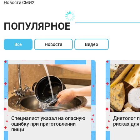
Новости СМИ2
ПОПУЛЯРНОЕ
Все
Новости
Видео
Специалист указал на опасную
Диетолог 
ошибку при приготовлении
рисках для
пищи