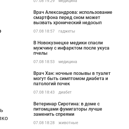
07.08 19:29
медицина
Врач Александрова: использование
смартфона перед сном может
вызвать хронический недосып
о
07.08 18:57
гаджеты
В Новокузнецке медики спасли
мужчину с инфарктом после укуса
пчелы
07.08 18:53
медицина
Врач Хан: ночные позывы в туалет
могут быть симптомом диабета и
патологий почек
07.08 18:43
диабет
Ветеринар Сиротина: в доме с
питомцами фумигаторы лучше
дь
заменить спреями
лко
07.08 18:28
животные