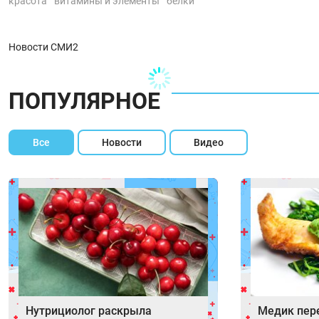
красота
витамины и элементы
белки
Новости СМИ2
ПОПУЛЯРНОЕ
Все
Новости
Видео
Нутрициолог раскрыла
Медик пер