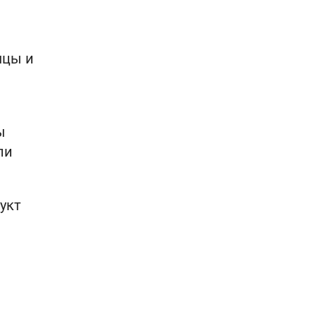
шцы и
ы
ли
укт