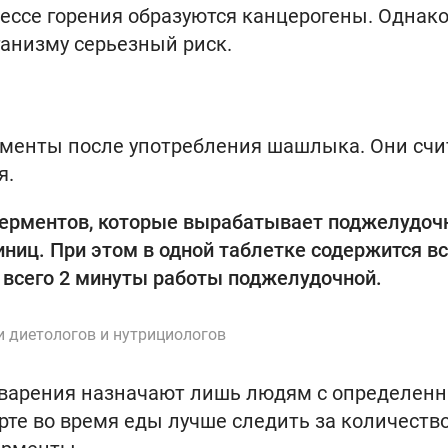
оцессе горения образуются канцерогены. Однак
ганизму серьезный риск.
менты после употребления шашлыка. Они счи
я.
ферментов, которые вырабатывает поджелудоч
иниц. При этом в одной таблетке содержится вс
т всего 2 минуты работы поджелудочной.
и диетологов и нутрициологов
еварения назначают лишь людям с определен
те во время еды лучше следить за количеств