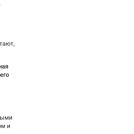
о
тают,
ная
его
ными
ом и