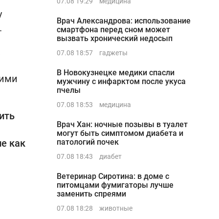
07.08 19:29
медицина
у
Врач Александрова: использование
.
смартфона перед сном может
вызвать хронический недосып
,
07.08 18:57
гаджеты
В Новокузнецке медики спасли
гими
мужчину с инфарктом после укуса
пчелы
07.08 18:53
медицина
ить
Врач Хан: ночные позывы в туалет
могут быть симптомом диабета и
ие как
патологий почек
07.08 18:43
диабет
Ветеринар Сиротина: в доме с
питомцами фумигаторы лучше
заменить спреями
07.08 18:28
животные