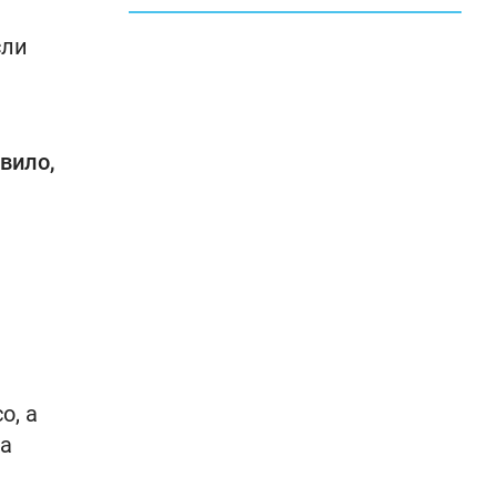
сли
вило,
о, а
на