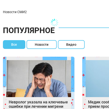
Новости СМИ2
ПОПУЛЯРНОЕ
Все
Новости
Видео
Невролог указала на ключевые
Медик соо
ошибки при лечении мигрени
прием про