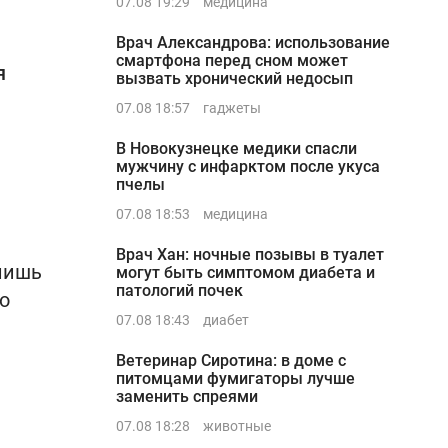
07.08 19:29
медицина
Врач Александрова: использование
смартфона перед сном может
я
вызвать хронический недосып
07.08 18:57
гаджеты
В Новокузнецке медики спасли
мужчину с инфарктом после укуса
пчелы
07.08 18:53
медицина
Врач Хан: ночные позывы в туалет
лишь
могут быть симптомом диабета и
патологий почек
о
07.08 18:43
диабет
Ветеринар Сиротина: в доме с
питомцами фумигаторы лучше
заменить спреями
07.08 18:28
животные