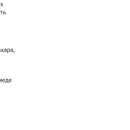
их
ить
хара,
меде