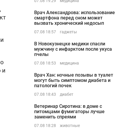
07.08 19:29
медицина
,
Врач Александрова: использование
кт
смартфона перед сном может
вызвать хронический недосып
07.08 18:57
гаджеты
 и
В Новокузнецке медики спасли
мужчину с инфарктом после укуса
пчелы
то
07.08 18:53
медицина
 и
Врач Хан: ночные позывы в туалет
могут быть симптомом диабета и
патологий почек
07.08 18:43
диабет
Ветеринар Сиротина: в доме с
питомцами фумигаторы лучше
заменить спреями
07.08 18:28
животные