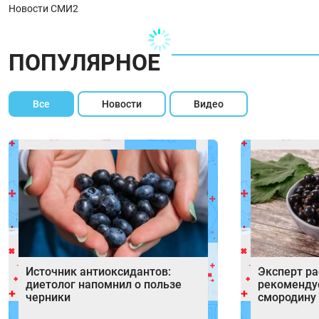
Новости СМИ2
ПОПУЛЯРНОЕ
Все
Новости
Видео
Источник антиоксидантов:
Эксперт ра
диетолог напомнил о пользе
рекоменду
черники
смородину