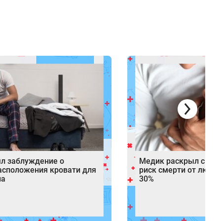
ял заблуждение о
Медик раскрыл спосо
асположения кровати для
риск смерти от любо
на
30%