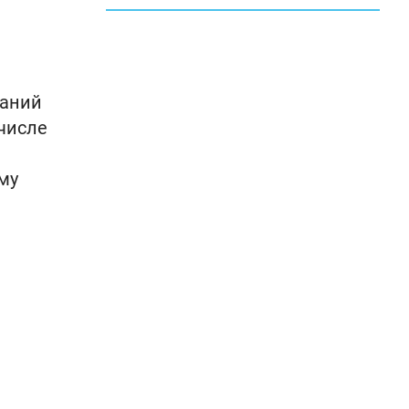
ваний
числе
му