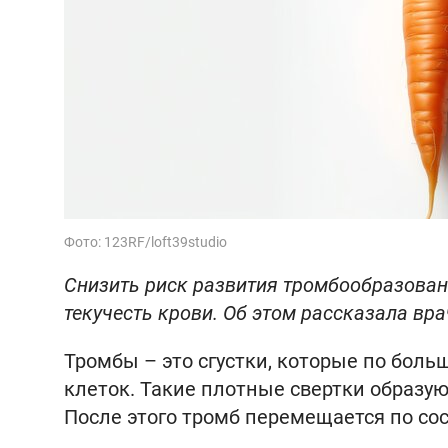
Фото: 123RF/loft39studio
Снизить риск развития тромбообразова
текучесть крови. Об этом рассказала вр
Тромбы – это сгустки, которые по боль
клеток. Такие плотные свертки образуют
После этого тромб перемещается по сос