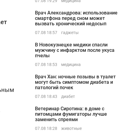
07.08 19:29
медицина
Врач Александрова: использование
смартфона перед сном может
ает
вызвать хронический недосып
07.08 18:57
гаджеты
В Новокузнецке медики спасли
мужчину с инфарктом после укуса
пчелы
07.08 18:53
медицина
Врач Хан: ночные позывы в туалет
могут быть симптомом диабета и
патологий почек
льным
07.08 18:43
диабет
Ветеринар Сиротина: в доме с
т
питомцами фумигаторы лучше
заменить спреями
07.08 18:28
животные