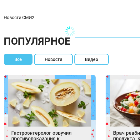
Новости СМИ2
ПОПУЛЯРНОЕ
Все
Новости
Видео
Гастроэнтеролог озвучил
Врач реаб
противопоказания к
продукта, 