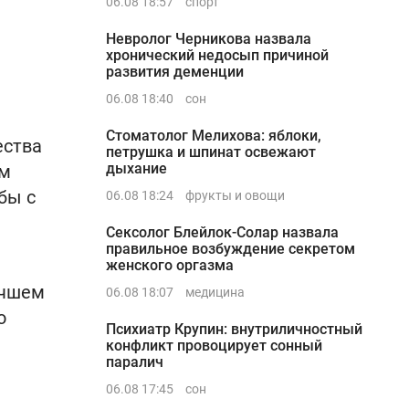
06.08 18:57
спорт
Невролог Черникова назвала
хронический недосып причиной
развития деменции
06.08 18:40
сон
Стоматолог Мелихова: яблоки,
ества
петрушка и шпинат освежают
дыхание
зм
бы с
06.08 18:24
фрукты и овощи
Сексолог Блейлок-Солар назвала
правильное возбуждение секретом
женского оргазма
учшем
06.08 18:07
медицина
о
Психиатр Крупин: внутриличностный
конфликт провоцирует сонный
паралич
06.08 17:45
сон