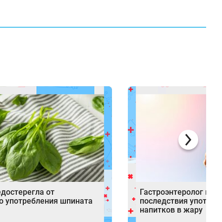
едостерегла от
Гастроэнтеролог наз
о употребления шпината
последствия употреб
напитков в жару