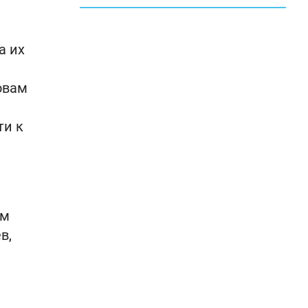
а их
овам
ти к
ом
в,