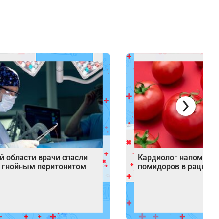
й области врачи спасли
Кардиолог напомнил 
с гнойным перитонитом
помидоров в рационе