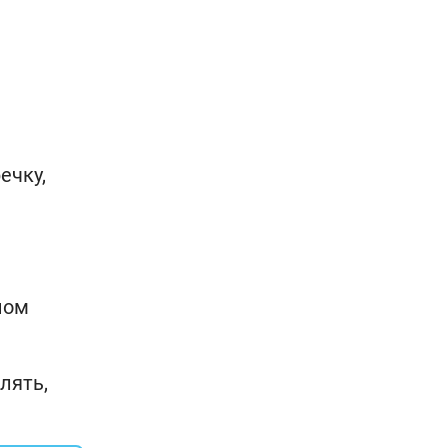
ечку,
ном
лять,