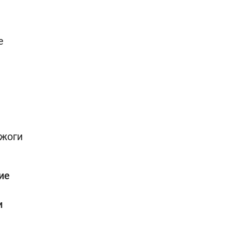
е
зжоги
ие
и