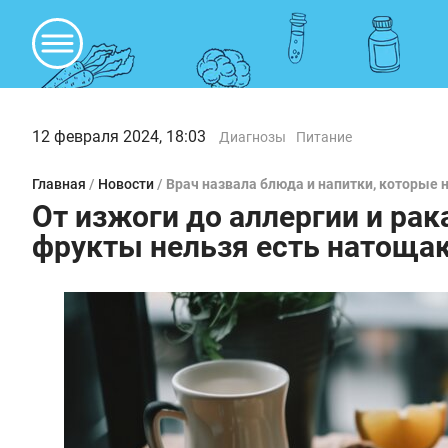
12 февраля 2024, 18:03
Диагнозы
Питание
Главная
/
Новости
/
Врач назвала блюда и напитки, которые н
От изжоги до аллергии и рак
фрукты нельзя есть натоща