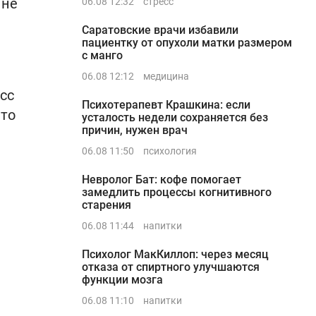
 не
06.08 12:32
стресс
Саратовские врачи избавили
пациентку от опухоли матки размером
с манго
06.08 12:12
медицина
сс
Психотерапевт Крашкина: если
что
усталость недели сохраняется без
причин, нужен врач
06.08 11:50
психология
Невролог Бат: кофе помогает
замедлить процессы когнитивного
старения
06.08 11:44
напитки
Психолог МакКиллоп: через месяц
отказа от спиртного улучшаются
функции мозга
06.08 11:10
напитки