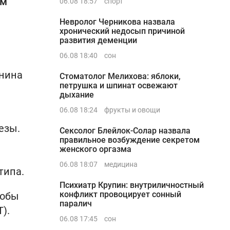
ом
06.08 18:57
спорт
Невролог Черникова назвала
хронический недосып причиной
развития деменции
06.08 18:40
сон
онина
Стоматолог Мелихова: яблоки,
петрушка и шпинат освежают
й
дыхание
06.08 18:24
фрукты и овощи
езы.
Сексолог Блейлок-Солар назвала
правильное возбуждение секретом
женского оргазма
06.08 18:07
медицина
типа.
Психиатр Крупин: внутриличностный
конфликт провоцирует сонный
тобы
паралич
).
06.08 17:45
сон