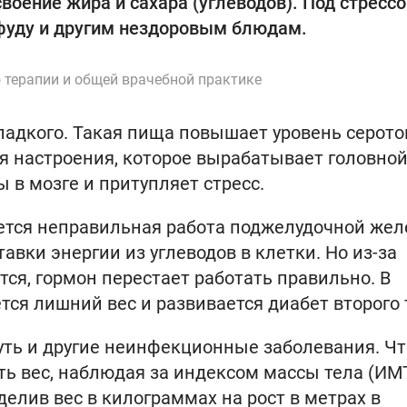
воение жира и сахара (углеводов). Под стресс
тфуду и другим нездоровым блюдам.
 терапии и общей врачебной практике
сладкого. Такая пища повышает уровень серот
я настроения, которое вырабатывает головно
 в мозге и притупляет стресс.
ется неправильная работа поджелудочной жел
авки энергии из углеводов в клетки. Но из-за
ся, гормон перестает работать правильно. В
тся лишний вес и развивается диабет второго 
уть и другие неинфекционные заболевания. Ч
ать вес, наблюдая за индексом массы тела (ИМТ
делив вес в килограммах на рост в метрах в