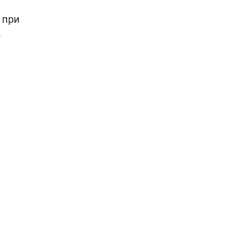
 при
.