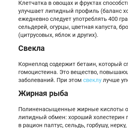
Клетчатка в овощах и фруктах способс
улучшает липидный профиль (баланс хо
ежедневно следует употреблять 400 гр
сельдерей, огурцы, цветная капуста, б
(цитрусовых, яблок и других).
Свекла
Корнеплод содержит бетаин, который с
гомоцистеина. Это вещество, повышающ
заболеваний. При этом
свеклу
лучше уп
Жирная рыба
Полиненасыщенные жирные кислоты ом
липидный обмен: хороший холестерин п
в рацион палтус, сельдь, горбушу, нерк