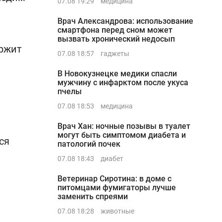
07.08 19:29
медицина
Врач Александрова: использование
смартфона перед сном может
вызвать хронический недосып
ержит
07.08 18:57
гаджеты
В Новокузнецке медики спасли
мужчину с инфарктом после укуса
пчелы
07.08 18:53
медицина
Врач Хан: ночные позывы в туалет
могут быть симптомом диабета и
ся
патологий почек
07.08 18:43
диабет
Ветеринар Сиротина: в доме с
питомцами фумигаторы лучше
заменить спреями
07.08 18:28
животные