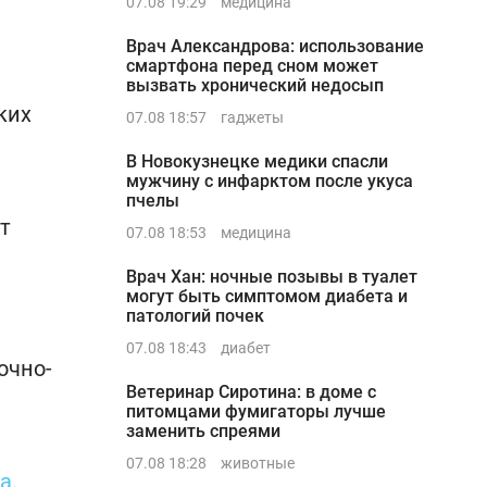
07.08 19:29
медицина
Врач Александрова: использование
смартфона перед сном может
вызвать хронический недосып
ких
07.08 18:57
гаджеты
В Новокузнецке медики спасли
мужчину с инфарктом после укуса
пчелы
т
07.08 18:53
медицина
Врач Хан: ночные позывы в туалет
могут быть симптомом диабета и
патологий почек
07.08 18:43
диабет
очно-
Ветеринар Сиротина: в доме с
питомцами фумигаторы лучше
заменить спреями
07.08 18:28
животные
а
.