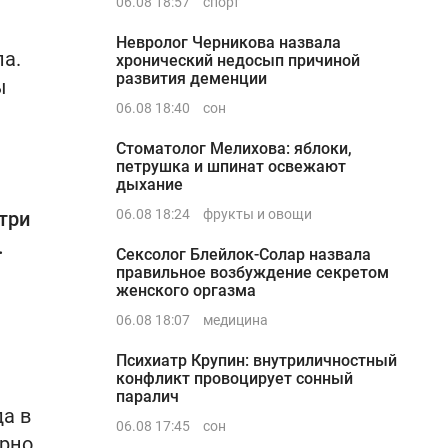
06.08 18:57
спорт
Невролог Черникова назвала
ла.
хронический недосып причиной
развития деменции
ы
06.08 18:40
сон
Стоматолог Мелихова: яблоки,
петрушка и шпинат освежают
дыхание
06.08 18:24
фрукты и овощи
три
.
Сексолог Блейлок-Солар назвала
правильное возбуждение секретом
женского оргазма
06.08 18:07
медицина
Психиатр Крупин: внутриличностный
конфликт провоцирует сонный
паралич
а в
06.08 17:45
сон
ерно