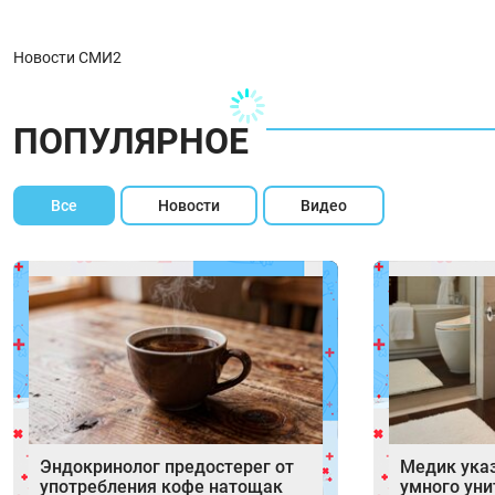
Новости СМИ2
ПОПУЛЯРНОЕ
Все
Новости
Видео
Эндокринолог предостерег от
Медик указ
употребления кофе натощак
умного уни