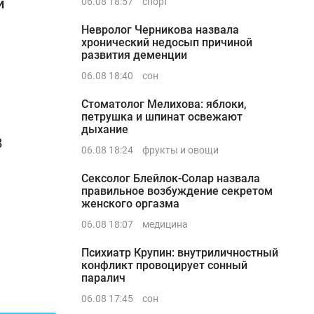
и
06.08 18:57
спорт
Невролог Черникова назвала
хронический недосып причиной
развития деменции
06.08 18:40
сон
Стоматолог Мелихова: яблоки,
петрушка и шпинат освежают
дыхание
В
06.08 18:24
фрукты и овощи
Сексолог Блейлок-Солар назвала
правильное возбуждение секретом
женского оргазма
06.08 18:07
медицина
Психиатр Крупин: внутриличностный
конфликт провоцирует сонный
паралич
06.08 17:45
сон