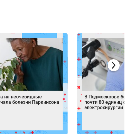
ла на неочевидные
В Подмосковье боль
ачала болезни Паркинсона
почти 80 единиц обо
электрохирургии