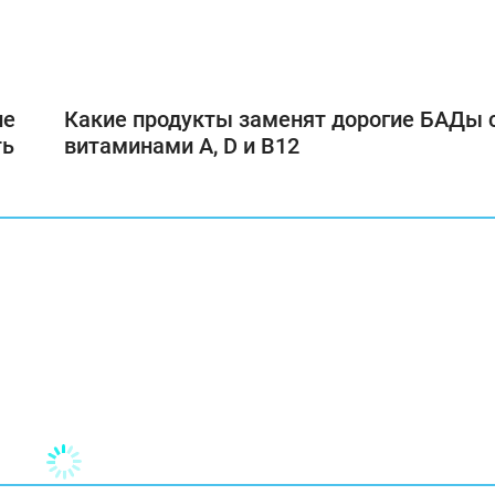
ие
Какие продукты заменят дорогие БАДы 
ть
витаминами А, D и В12