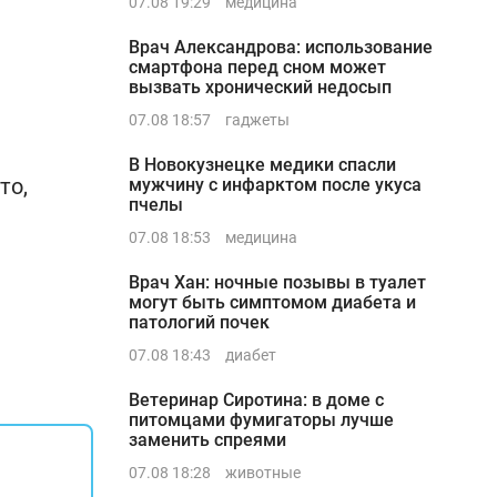
07.08 19:29
медицина
Врач Александрова: использование
смартфона перед сном может
вызвать хронический недосып
07.08 18:57
гаджеты
В Новокузнецке медики спасли
то,
мужчину с инфарктом после укуса
пчелы
07.08 18:53
медицина
Врач Хан: ночные позывы в туалет
могут быть симптомом диабета и
патологий почек
07.08 18:43
диабет
Ветеринар Сиротина: в доме с
питомцами фумигаторы лучше
заменить спреями
07.08 18:28
животные