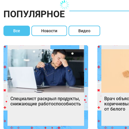
ПОПУЛЯРНОЕ
Все
Новости
Видео
Специалист раскрыл продукты,
Врач объяс
снижающие работоспособность
коричневый
от белого