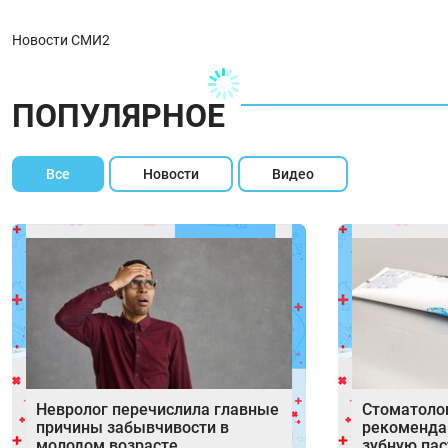
Новости СМИ2
ПОПУЛЯРНОЕ
Все
Новости
Видео
Невролог перечислила главные
Стоматоло
причины забывчивости в
рекоменда
молодом возрасте
зубную пас