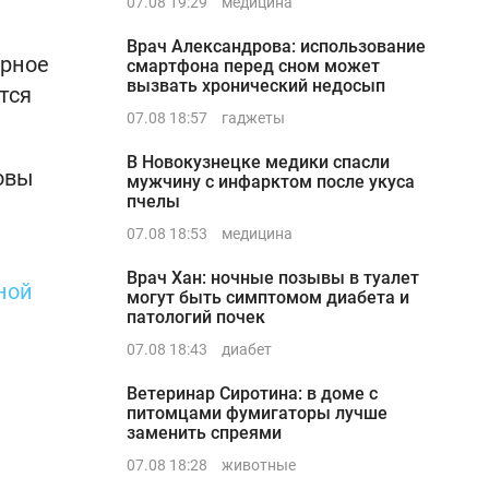
07.08 19:29
медицина
Врач Александрова: использование
ерное
смартфона перед сном может
вызвать хронический недосып
тся
07.08 18:57
гаджеты
В Новокузнецке медики спасли
овы
мужчину с инфарктом после укуса
пчелы
07.08 18:53
медицина
Врач Хан: ночные позывы в туалет
ной
могут быть симптомом диабета и
патологий почек
07.08 18:43
диабет
Ветеринар Сиротина: в доме с
питомцами фумигаторы лучше
заменить спреями
07.08 18:28
животные