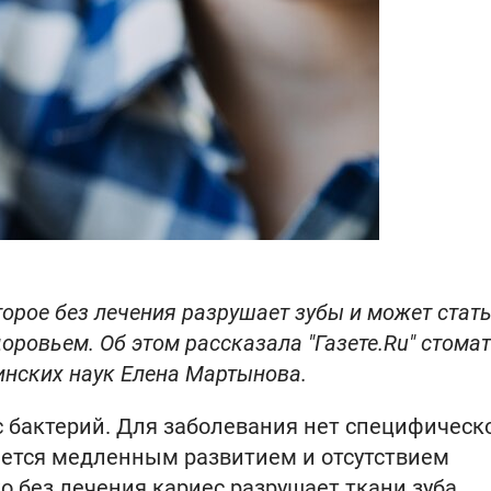
орое без лечения разрушает зубы и может стат
оровьем. Об этом рассказала "Газете.Ru" стомат
инских наук Елена Мартынова.
 бактерий. Для заболевания нет специфическ
яется медленным развитием и отсутствием
 без лечения кариес разрушает ткани зуба,