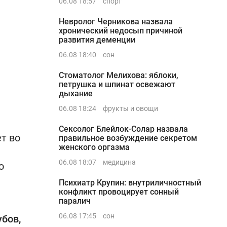
06.08 18:57
спорт
Невролог Черникова назвала
хронический недосып причиной
развития деменции
06.08 18:40
сон
Стоматолог Мелихова: яблоки,
петрушка и шпинат освежают
дыхание
06.08 18:24
фрукты и овощи
Сексолог Блейлок-Солар назвала
т во
правильное возбуждение секретом
женского оргазма
06.08 18:07
медицина
о
Психиатр Крупин: внутриличностный
конфликт провоцирует сонный
паралич
06.08 17:45
сон
бов,