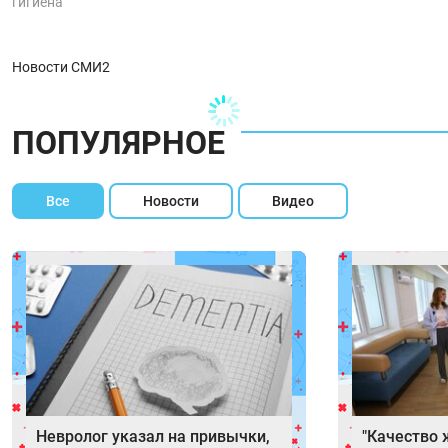
гигиена
Новости СМИ2
ПОПУЛЯРНОЕ
Все
Новости
Видео
Невролог указал на привычки,
"Качество 