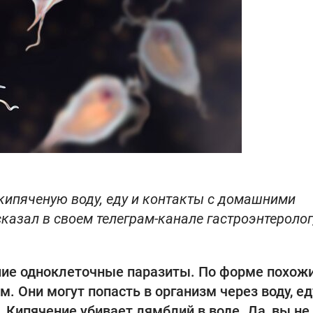
кипяченую воду, еду и контакты с домашними
азал в своем телеграм-канале гастроэнтеролог
йшие одноклеточные паразиты. По форме похожи
ом. Они могут попасть в организм через воду, ед
 Кипячение убивает лямблий в воде. Да, вы не