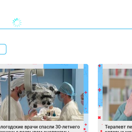
логодские врачи спасли 30-летнего
Терапевт пе