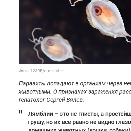
Фото: 123RF/drmicrobe
Паразиты попадают в организм через не
животными. О признаках заражения расск
гепатолог Сергей Вялов.
Лямблии – это не глисты, а просте
грушу, но их все равно не видно глаз
домашних животных (кошки, собаки).