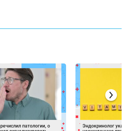
речислил патологии, о
Эндокринолог указал