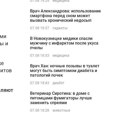
07.08 19:29
медицина
Врач Александрова: использование
смартфона перед сном может
вызвать хронический недосып
07.08 18:57
гаджеты
ами
В Новокузнецке медики спасли
ры и
мужчину с инфарктом после укуса
пчелы
07.08 18:53
медицина
же
Врач Хан: ночные позывы в туалет
зитов
могут быть симптомом диабета и
патологий почек
07.08 18:43
диабет
еляют
Ветеринар Сиротина: в доме с
питомцами фумигаторы лучше
заменить спреями
07.08 18:28
животные