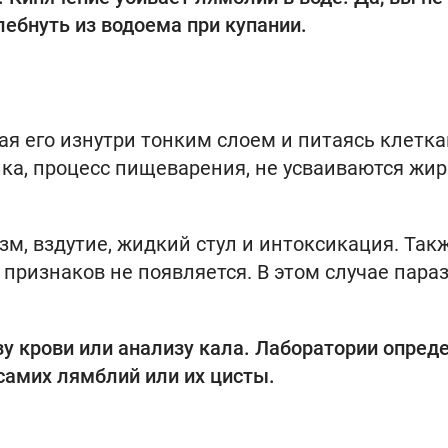
лебнуть из водоема при купании.
я его изнутри тонким слоем и питаясь клетк
ика, процесс пищеварения, не усваиваются жи
м, вздутие, жидкий стул и интоксикация. Так
 признаков не появляется. В этом случае пара
у крови или анализу кала. Лаборатории опред
 самих лямблий или их цисты.