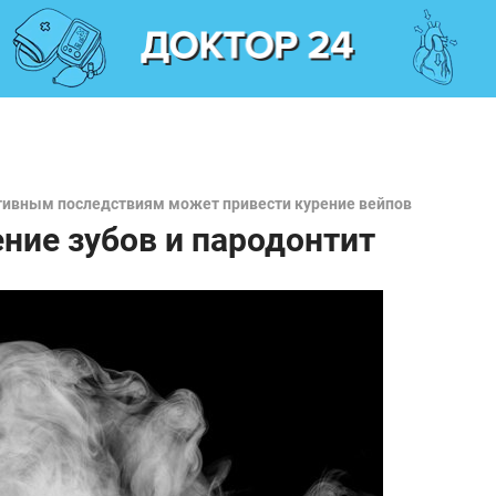
ативным последствиям может привести курение вейпов
ние зубов и пародонтит