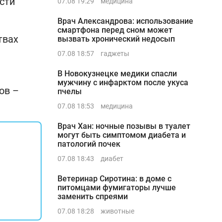
сти
07.08 19:29
медицина
Врач Александрова: использование
смартфона перед сном может
твах
вызвать хронический недосып
07.08 18:57
гаджеты
В Новокузнецке медики спасли
мужчину с инфарктом после укуса
ов –
пчелы
07.08 18:53
медицина
Врач Хан: ночные позывы в туалет
могут быть симптомом диабета и
патологий почек
07.08 18:43
диабет
Ветеринар Сиротина: в доме с
питомцами фумигаторы лучше
заменить спреями
07.08 18:28
животные