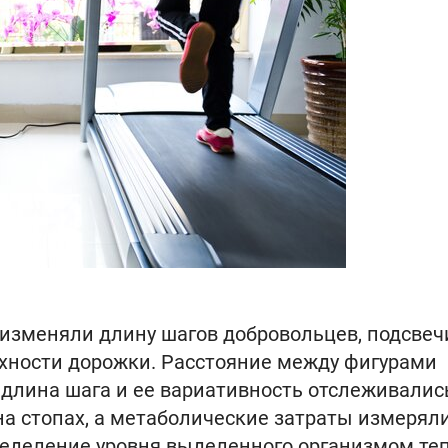
изменяли длину шагов добровольцев, подсвеч
хности дорожки. Расстояние между фигурами
 длина шага и ее вариативность отслеживалис
 стопах, а метаболические затраты измеряли
деление уровня выделенного организмом те