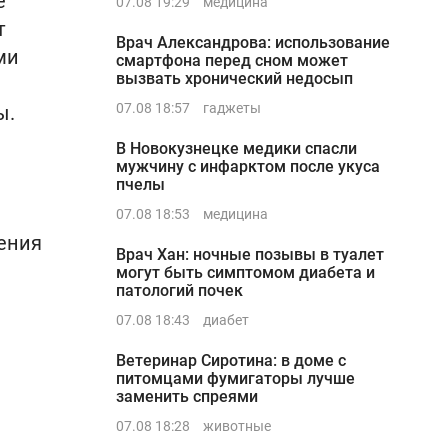
е
07.08 19:29
медицина
т
Врач Александрова: использование
ми
смартфона перед сном может
вызвать хронический недосып
07.08 18:57
гаджеты
ы.
В Новокузнецке медики спасли
мужчину с инфарктом после укуса
пчелы
07.08 18:53
медицина
ения
Врач Хан: ночные позывы в туалет
могут быть симптомом диабета и
патологий почек
07.08 18:43
диабет
Ветеринар Сиротина: в доме с
питомцами фумигаторы лучше
заменить спреями
07.08 18:28
животные