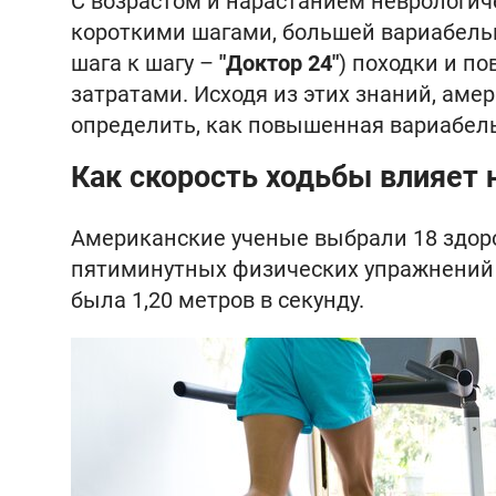
С возрастом и нарастанием неврологич
короткими шагами, большей вариабельн
шага к шагу –
"Доктор 24"
) походки и 
затратами. Исходя из этих знаний, аме
определить, как повышенная вариабель
Как скорость ходьбы влияет
Американские ученые выбрали 18 здор
пятиминутных физических упражнений
была 1,20 метров в секунду.